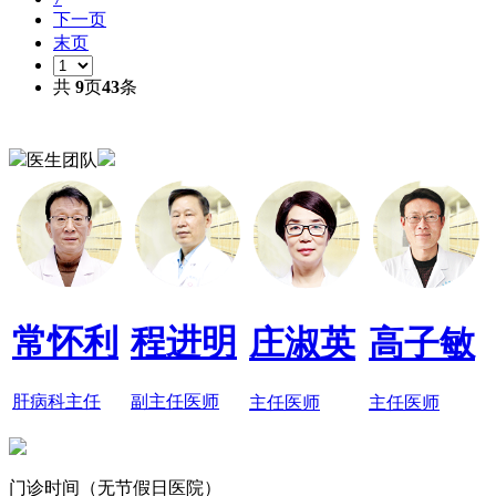
下一页
末页
共
9
页
43
条
医生团队
常怀利
程进明
庄淑英
高子敏
肝病科主任
副主任医师
主任医师
主任医师
门诊时间（无节假日医院）