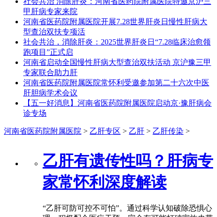
社会共治 消除肝炎：河南省医药院附属医院特邀京沪三
甲肝病专家来院
河南省医药院附属医院开展7.28世界肝炎日慢性肝病大
型查治双扶专项活
社会共治，消除肝炎：2025世界肝炎日“7.28临床治愈领
跑项目”正式启
河南省启动全国慢性肝病大型查治双扶活动 京沪豫三甲
专家联合助力肝
河南省医药院附属医院常怀利受邀参加第二十六次中医
肝胆病学术会议
【五一好消息】河南省医药院附属医院启动京·豫肝病会
诊专场
河南省医药院附属医院
>
乙肝专区
>
乙肝
>
乙肝传染
>
乙肝有遗传性吗？肝病专
家常怀利深度解读
“乙肝可防可控不可怕”。通过科学认知破除恐惧心