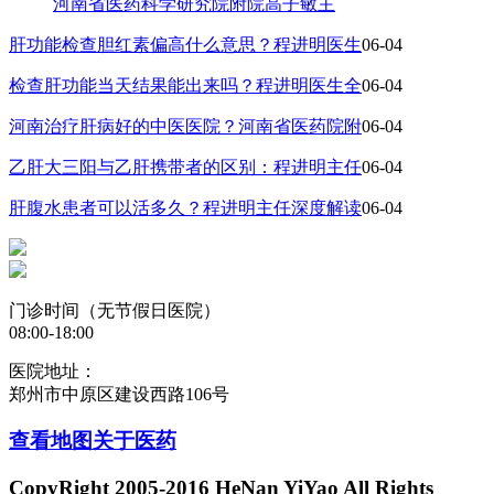
河南省医药科学研究院附院高子敏主
肝功能检查胆红素偏高什么意思？程进明医生
06-04
检查肝功能当天结果能出来吗？程进明医生全
06-04
河南治疗肝病好的中医医院？河南省医药院附
06-04
乙肝大三阳与乙肝携带者的区别：程进明主任
06-04
肝腹水患者可以活多久？程进明主任深度解读
06-04
门诊时间（无节假日医院）
08:00-18:00
医院地址：
郑州市中原区建设西路106号
查看地图
关于医药
CopyRight 2005-2016 HeNan YiYao All Rights