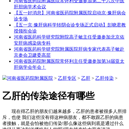
河南省医药院附属医院常怀利受邀参加第二十六次中医
肝胆病学术会议
【五一好消息】河南省医药院附属医院启动京·豫肝病会
诊专场
【五一京·豫肝病科学转阴会诊专场正式启动】彭晓君教
授领衔会诊
河南省医药科学研究院附院高子敏主任受邀参加北京佑
安肝病感染病专科
河南省医药科学研究院附属医院肝病专家代表高子敏赴
京参会卫建委高层
河南省医药院附属医院常怀利主任受邀参加第34届亚太
肝病学会年会！
河南省医药院附属医院
>
乙肝专区
>
乙肝
>
乙肝传染
>
乙肝的传染途径有哪些
现在得乙肝的朋友们越来越多，乙肝的患者被很多人所排
斥，也使 我们这些没有得这种病朋友，都不敢跟乙肝的病患
者接触，就是会怕被他们传染!那么像这些病到底是通过什么