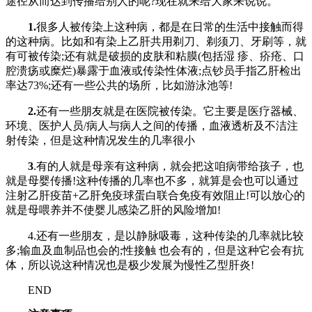
途径从而达到传播给别人的呢?现在就来给大家来说说。
1.
很多人被传染上这种病，都是在日常的生活中接触而得
的这种病。比如和有染上乙肝共用剃刀、剃须刀、牙刷等，就
有可被传染;还有就是破损的皮肤和粘膜(包括湿 疹、疥疮、口
腔溃疡或糜烂)暴露于血液或传染性体液;点钞员手指乙肝检出
率达73%;还有一些公共的场所，比如游泳池等!
2.
还有一些朋友就是在医院被传染。它主要是医疗器械、
环境、医护人员/病人与病人之间的传播，血液透析及不洁注
射传染，但是这种情况发生的几率很小
3
.有的人就是母亲有这种病，就会把这咱病带给孩子，也
就是母婴传播!这种传播的几率也不多，就算是会也可以通过
注射乙肝疫苗+乙肝免疫球蛋白联合免疫有效阻止!可以放心的
就是母喂养并不使婴儿感染乙肝的风险增加!
4.还有一些朋友，是以静脉吸毒，这种传染的几率就比较
多;输血及血制品也会的;性接触 也会有的，但是这种它会有抗
体，所以说这种情况也是极少发展为慢性乙型肝炎!
END