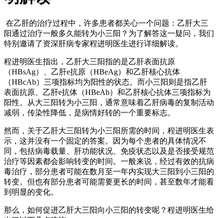
在乙肝的治疗过程中，许多患者都关心一个问题：乙肝大三
阳通过治疗一般多久能转为小三阳？为了解答这一疑问，我们
特别邀请了资深肝病专家程进明医生进行详细解读。
程进明医生指出，乙肝大三阳指的是乙肝表面抗原
（HBsAg）、乙肝e抗原（HBeAg）和乙肝核心抗体
（HBcAb）三项指标均为阳性的状态。而小三阳则是指乙肝
表面抗原、乙肝e抗体（HBeAb）和乙肝核心抗体三项指标为
阳性。从大三阳转为小三阳，通常意味着乙肝病毒的复制活动
减弱，传染性降低，是病情好转的一个重要标志。
然而，关于乙肝大三阳转为小三阳所需的时间，程进明医生表
示，这并没有一个固定的答案。因为每个患者的具体情况不
同，包括病毒载量、肝功能状况、免疫状态以及是否接受规范
治疗等因素都会影响转变的时间。一般来说，经过有效的抗病
毒治疗，部分患者可能在数月至一年内实现大三阳到小三阳的
转变。但也有部分患者可能需要更长的时间，甚至数年才能看
到明显的变化。
那么，如何促进乙肝大三阳向小三阳的转变呢？程进明医生给