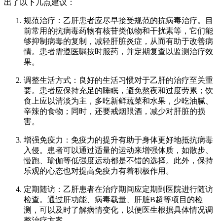
出了以下几点建议：
规范治疗：乙肝患者应尽早接受规范的抗病毒治疗。目
前常用的抗病毒药物有核苷类似物和干扰素等，它们能
够抑制病毒的复制，减轻肝脏炎症，从而有助于改善病
情。患者需遵医嘱按时服药，并定期复查以监测治疗效
果。
调整生活方式：良好的生活习惯对于乙肝的治疗至关重
要。患者应保持充足的睡眠，避免熬夜和过度劳累；饮
食上应以清淡为主，多吃新鲜蔬菜和水果，少吃油腻、
辛辣的食物；同时，还要戒烟限酒，减少对肝脏的损
害。
增强免疫力：免疫力的提升有助于身体更好地抵抗病毒
入侵。患者可以通过适量的运动来增强体质，如散步、
慢跑、瑜伽等低强度运动都是不错的选择。此外，保持
乐观的心态也对提高免疫力有着积极作用。
定期随访：乙肝患者在治疗期间应定期到医院进行随访
检查。通过肝功能、病毒载量、肝脏B超等项目的检
测，可以及时了解病情变化，以便医生根据具体情况调
整治疗方案。